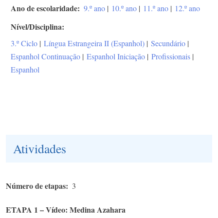
Ano de escolaridade
9.º ano
|
10.º ano
|
11.º ano
|
12.º ano
Nível/Disciplina
3.º Ciclo
|
Língua Estrangeira II (Espanhol)
|
Secundário
|
Espanhol Continuação
|
Espanhol Iniciação
|
Profissionais
|
Espanhol
Atividades
Número de etapas
3
ETAPA 1 – Vídeo: Medina Azahara