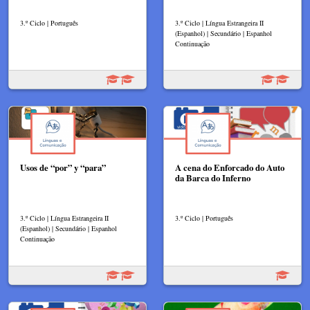
3.º Ciclo | Português
3.º Ciclo | Língua Estrangeira II
(Espanhol) | Secundário | Espanhol
Continuação
Usos de “por” y “para”
A cena do Enforcado do Auto
da Barca do Inferno
3.º Ciclo | Língua Estrangeira II
3.º Ciclo | Português
(Espanhol) | Secundário | Espanhol
Continuação