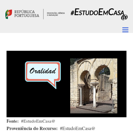
Passar para o conteúdo principal
Fonte
#EstudoEmCasa@
Proveniência do Recurso
#EstudoEmCasa@