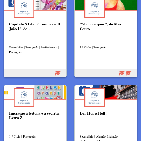
Capítulo XI da "Crónica de D.
"Mar me quer", de Mia
João I", de…
Couto.
Secundário | Português | Profissionais |
3.º Ciclo | Português
Português
Iniciação à leitura e à escrita:
Der Hut ist toll!
Letra Z
1.º Ciclo | Português
Secundário | Alemão Iniciação |