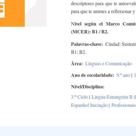
descriptores para que te autoeva
para que te animes a reflexionar y
ivel según el Marco Comú
N
(MCER): B1 / B2.
Palavras-chave
Ciudad; Sustent
B1; B2.
Área
Línguas e Comunicação
Ano de escolaridade
9.º ano
|
1
Nível/Disciplina
3.º Ciclo
|
Língua Estrangeira II 
Espanhol Iniciação
|
Profissionais