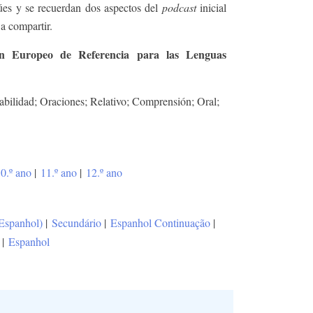
lúes y se recuerdan dos aspectos del
podcast
inicial
 a compartir.
n Europeo de Referencia para las Lenguas
abilidad; Oraciones; Relativo; Comprensión; Oral;
0.º ano
|
11.º ano
|
12.º ano
(Espanhol)
|
Secundário
|
Espanhol Continuação
|
|
Espanhol