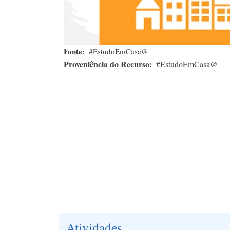
Fonte
#EstudoEmCasa@
Proveniência do Recurso
#EstudoEmCasa@
Atividades