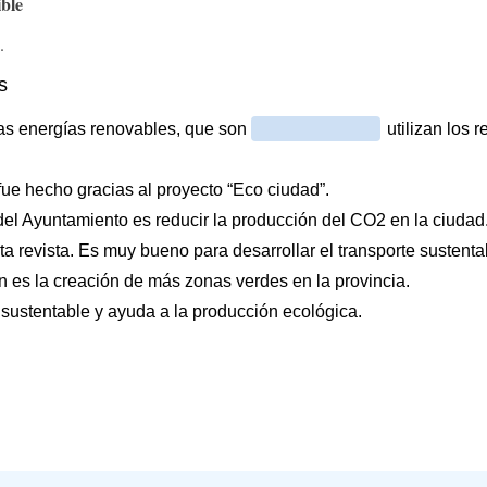
ible
.