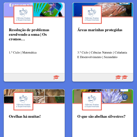
Resolução de problemas
Áreas marinhas protegidas
envolvendo a soma | Os
cromos…
1.º Ciclo | Matemática
3.º Ciclo | Ciências Naturais | Cidadania
E Desenvolvimento | Secundário
Orelhas há muitas!
O que são abelhas silvestres?