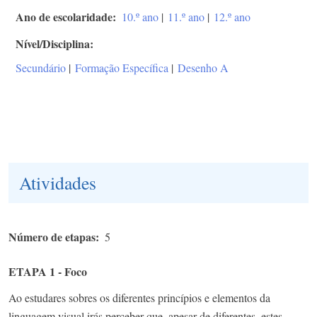
Ano de escolaridade
10.º ano
|
11.º ano
|
12.º ano
Nível/Disciplina
Secundário
|
Formação Específica
|
Desenho A
Atividades
Número de etapas
5
ETAPA 1 - Foco
Ao estudares sobres os diferentes princípios e elementos da
linguagem visual irás perceber que, apesar de diferentes, estes