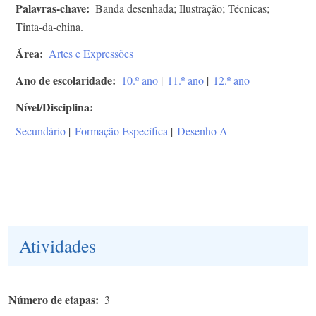
Palavras-chave
Banda desenhada; Ilustração; Técnicas;
Tinta-da-china.
Área
Artes e Expressões
Ano de escolaridade
10.º ano
|
11.º ano
|
12.º ano
Nível/Disciplina
Secundário
|
Formação Específica
|
Desenho A
Atividades
Número de etapas
3