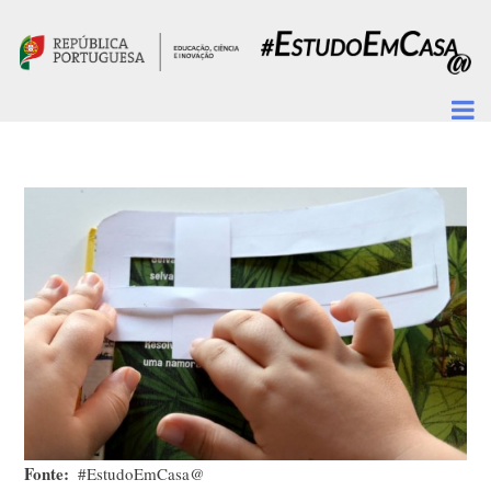
Passar para o conteúdo principal
Fonte
#EstudoEmCasa@