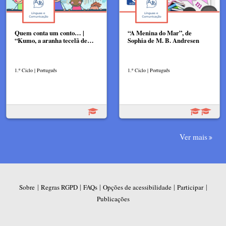
Quem conta um conto… |
“A Menina do Mar”, de
“Kumo, a aranha tecelã de…
Sophia de M. B. Andresen
1.º Ciclo | Português
1.º Ciclo | Português
Ver mais
|
|
|
|
|
Sobre
Regras RGPD
FAQs
Opções de acessibilidade
Participar
Publicações