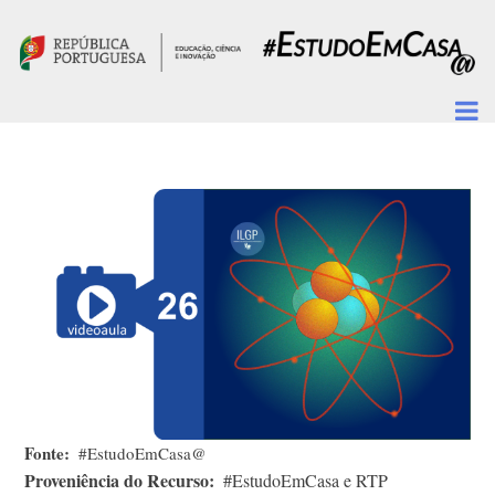
Passar para o conteúdo principal
Fonte
#EstudoEmCasa@
Proveniência do Recurso
#EstudoEmCasa e RTP