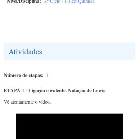
Nível/Disciplina
3.º Ciclo
|
Físico-Química
Atividades
Número de etapas
1
ETAPA 1 - Ligação covalente. Notação de Lewis
Vê atentamente o vídeo.