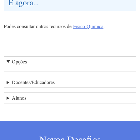
E agora...
Podes consultar outros recursos de
Físico-Química
.
Opções
Docentes/Educadores
Alunos
Novos Desafios