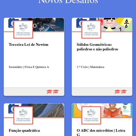
Terceira Lei de Newton
Sólidos Geométricos:
poliedros e não poliedros
Secundário | Física E Química A
2.º Ciclo | Matemática
Função quadrática
O ABC dos micróbios | Letra
G