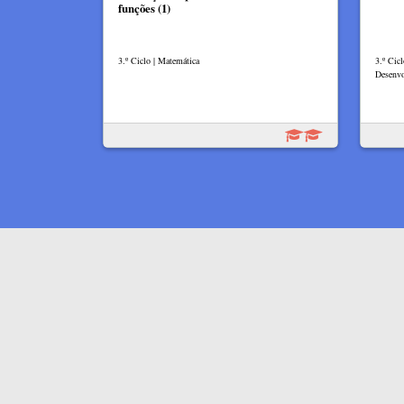
funções (1)
3.º Ciclo | Matemática
3.º Cicl
Desenv