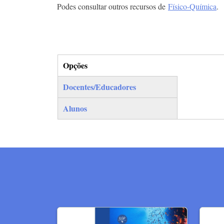
Podes consultar outros recursos de
Físico-Química
.
Opções
(separador ativo)
Docentes/Educadores
Alunos