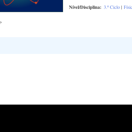
Nível/Disciplina
3.º Ciclo
|
Físi
P