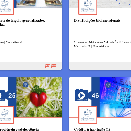
nte de ângulo generalizados.
Distribuições bidimensionais
ulo…
rio | Matemática A
Secundário | Matemática Aplicada Às Ciências So
Matemática B | Matemática A
rociência e adolescência
Crédito à habitação (1)