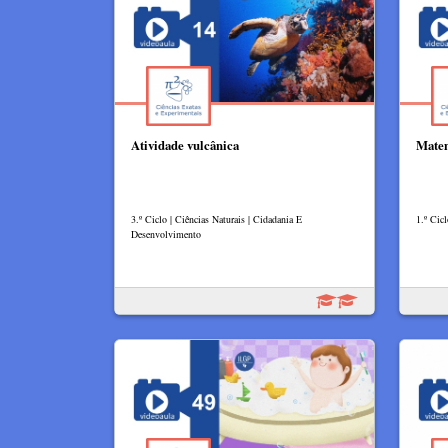
Atividade vulcânica
Matem
3.º Ciclo | Ciências Naturais | Cidadania E
1.º Cic
Desenvolvimento