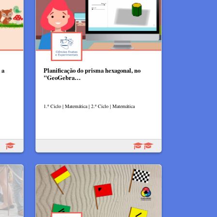
 a
Planificação do prisma hexagonal, no
"GeoGebra…
1.º Ciclo | Matemática | 2.º Ciclo | Matemática