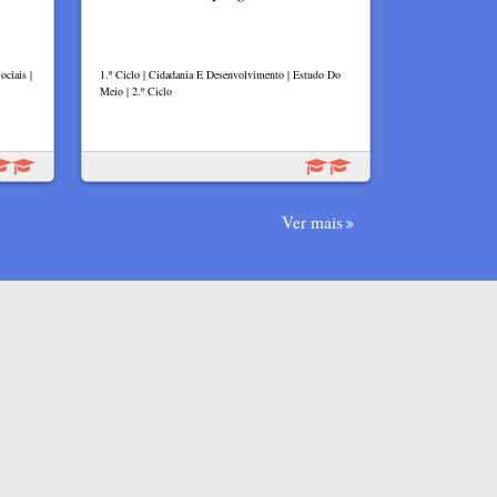
ciais |
1.º Ciclo | Cidadania E Desenvolvimento | Estudo Do
Meio | 2.º Ciclo
Ver mais