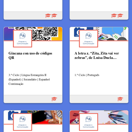
Gincana con uso de códigos
A letra z. “Zita, Zita vai ver
QR
zebras”, de Luísa Ducla…
3.º Ciclo | Língua Estrangeira II
1.º Ciclo | Português
(Espanhol) | Secundário | Espanhol
Continuação