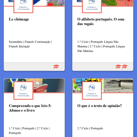
Le chômage
O alfabeto português. O som
das vogais
Secundário | Francês Continuação |
1.º Ciclo | Português Língua Não
Francês Iniciação
Materna | 2.º Ciclo | Português Língua
Não Materna
Compreendo o que leio 5:
O que é o texto de opinião?
Afonso e o livro
1.º Ciclo | Português | 2.º Ciclo |
2.º Ciclo | Português
Português