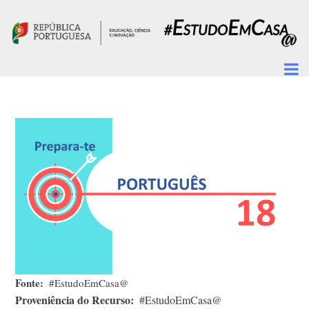
Passar para o conteúdo principal
Fonte
#EstudoEmCasa@
Proveniência do Recurso
#EstudoEmCasa@