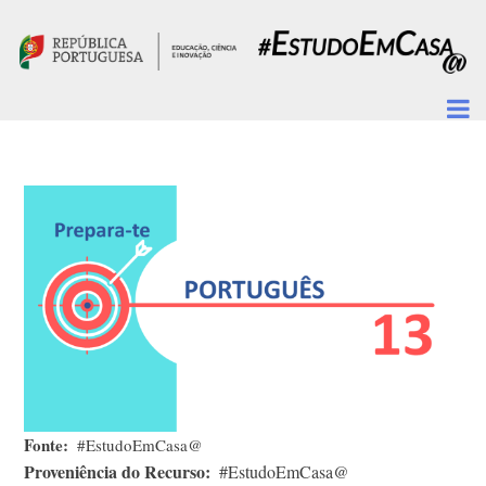
Passar para o conteúdo principal
Fonte
#EstudoEmCasa@
Proveniência do Recurso
#EstudoEmCasa@