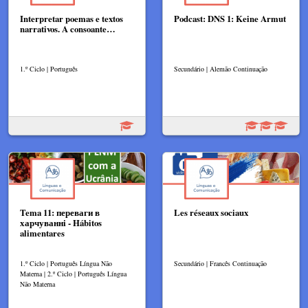
Interpretar poemas e textos
Podcast: DNS 1: Keine Armut
narrativos. A consoante…
1.º Ciclo | Português
Secundário | Alemão Continuação
Tema 11: переваги в
Les réseaux sociaux
харчуванні - Hábitos
alimentares
1.º Ciclo | Português Língua Não
Secundário | Francês Continuação
Materna | 2.º Ciclo | Português Língua
Não Materna