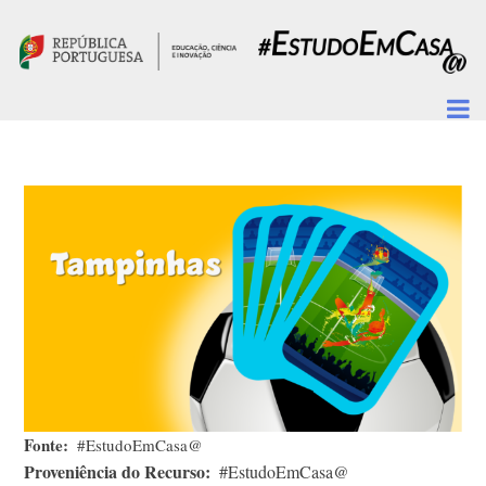
Passar para o conteúdo principal
Fonte
#EstudoEmCasa@
Proveniência do Recurso
#EstudoEmCasa@