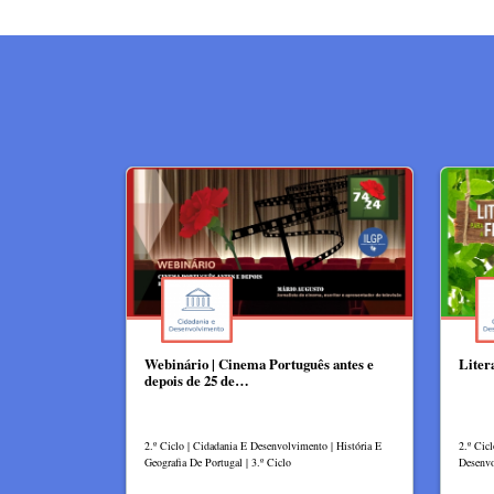
Webinário | Cinema Português antes e
Litera
depois de 25 de…
2.º Ciclo | Cidadania E Desenvolvimento | História E
2.º Cic
Geografia De Portugal | 3.º Ciclo
Desenvo