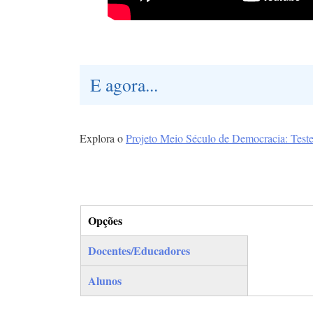
E agora...
Explora o
Projeto Meio Século de Democracia: Test
Opções
(separador ativo)
Docentes/Educadores
Alunos