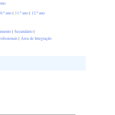
ento
0.º ano
|
11.º ano
|
12.º ano
vimento
|
Secundário
|
rofissionais
|
Área de Integração