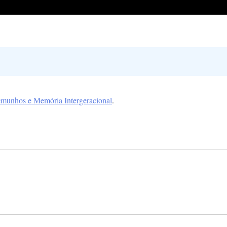
emunhos e Memória Intergeracional
.