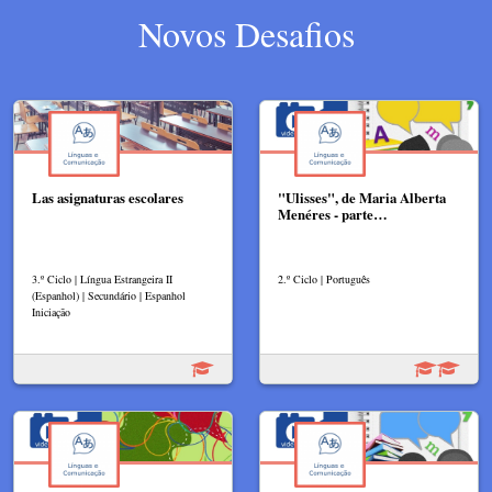
Novos Desafios
Las asignaturas escolares
"Ulisses", de Maria Alberta
Menéres - parte…
3.º Ciclo | Língua Estrangeira II
2.º Ciclo | Português
(Espanhol) | Secundário | Espanhol
Iniciação