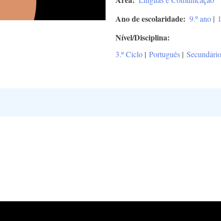
Ano de escolaridade
9.º ano
|
1
Nível/Disciplina
3.º Ciclo
|
Português
|
Secundári