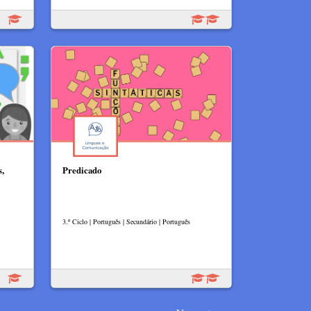
s,
Predicado
3.º Ciclo | Português | Secundário | Português