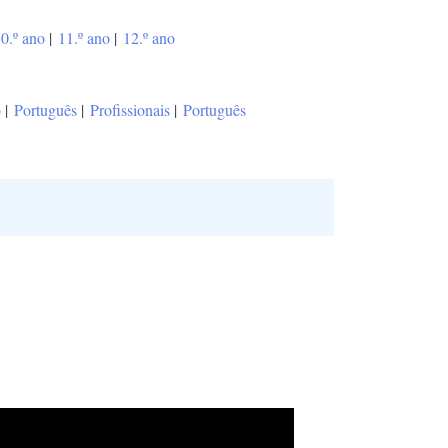
0.º ano
|
11.º ano
|
12.º ano
o
|
Português
|
Profissionais
|
Português