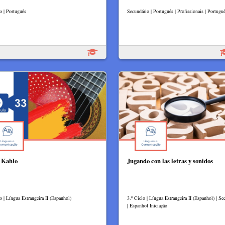
o | Português
Secundário | Português | Profissionais | Portugu
 Kahlo
Jugando con las letras y sonidos
o | Língua Estrangeira II (Espanhol)
3.º Ciclo | Língua Estrangeira II (Espanhol) | Se
| Espanhol Iniciação