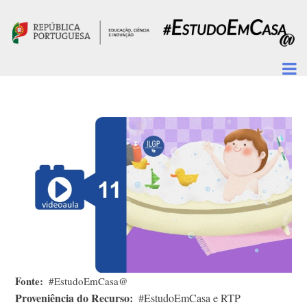
Passar para o conteúdo principal
Fonte
#EstudoEmCasa@
Proveniência do Recurso
#EstudoEmCasa e RTP