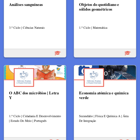
Análises sanguíneas
Objetos do quotidiano e
sólidos geométricos
3.º Ciclo | Ciências Naturais
1.º Ciclo | Matemática
O ABC dos micróbios | Letra
Economia atómica e química
Y
verde
1.º Ciclo | Cidadania E Desenvolvimento
Secundário | Física E Química A | Área
| Estudo Do Meio | Português
De Integração