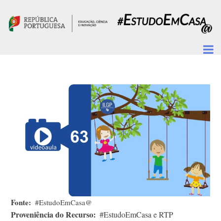
Passar para o conteúdo principal
Fonte
#EstudoEmCasa@
Proveniência do Recurso
#EstudoEmCasa e RTP