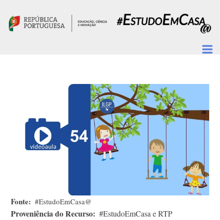
Passar para o conteúdo principal
Fonte
#EstudoEmCasa@
Proveniência do Recurso
#EstudoEmCasa e RTP