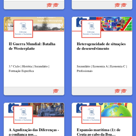
II Guerra Mundial: Batalha
Heterogeneidade de situações
de Westerplatte
de desenvolvimento
3.º Ciclo | História | Secundário |
Secundário | Economia A | Economia C |
Formação Específica
Profissionais
A Agudização das Diferenças -
Expansão marítima (1): de
a confiança nos…
Ceuta ao cabo da Boa…