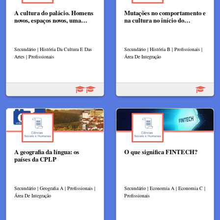
A cultura do palácio. Homens
Mutações no comportamento e
novos, espaços novos, uma…
na cultura no início do…
Secundário | História Da Cultura E Das
Secundário | História B | Profissionais |
Artes | Profissionais
Área De Integração
A geografia da língua: os
O que significa FINTECH?
países da CPLP
Secundário | Geografia A | Profissionais |
Secundário | Economia A | Economia C |
Área De Integração
Profissionais