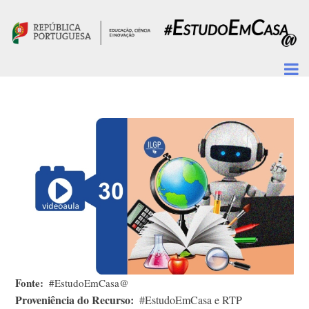
Passar para o conteúdo principal
Fonte
#EstudoEmCasa@
Proveniência do Recurso
#EstudoEmCasa e RTP