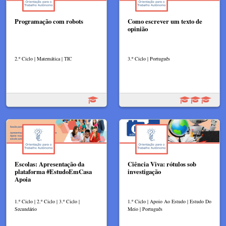
Programação com robots
Como escrever um texto de
opinião
2.º Ciclo | Matemática | TIC
3.º Ciclo | Português
Escolas: Apresentação da
Ciência Viva: rótulos sob
plataforma #EstudoEmCasa
investigação
Apoia
1.º Ciclo | 2.º Ciclo | 3.º Ciclo |
1.º Ciclo | Apoio Ao Estudo | Estudo Do
Secundário
Meio | Português