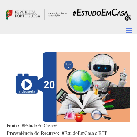
Passar para o conteúdo principal
Fonte
#EstudoEmCasa@
Proveniência do Recurso
#EstudoEmCasa e RTP