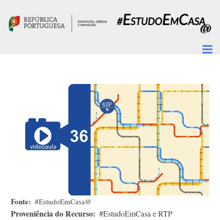
Passar para o conteúdo principal
Fonte
#EstudoEmCasa@
Proveniência do Recurso
#EstudoEmCasa e RTP