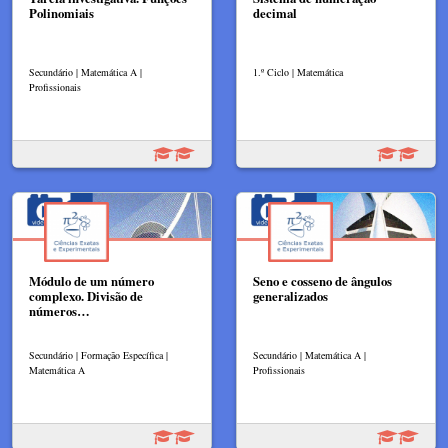
Polinomiais
decimal
Secundário | Matemática A |
1.º Ciclo | Matemática
Profissionais
Módulo de um número
Seno e cosseno de ângulos
complexo. Divisão de
generalizados
números…
Secundário | Formação Específica |
Secundário | Matemática A |
Matemática A
Profissionais