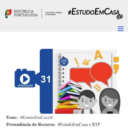
Passar para o conteúdo principal
Fonte
#EstudoEmCasa@
Proveniência do Recurso
#EstudoEmCasa e RTP