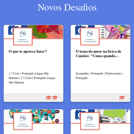
Novos Desafios
O que te apetece fazer?
O tema do amor na lírica de
Camões: "Como quando…
1.º Ciclo | Português Língua Não
Secundário | Português | Profissionais |
Materna | 2.º Ciclo | Português Língua
Português
Não Materna