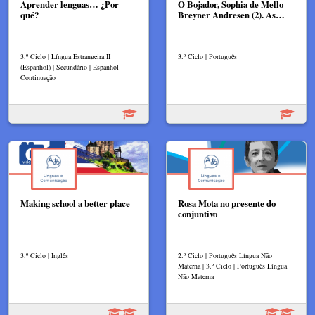
Aprender lenguas… ¿Por
O Bojador, Sophia de Mello
qué?
Breyner Andresen (2). As…
3.º Ciclo | Língua Estrangeira II
3.º Ciclo | Português
(Espanhol) | Secundário | Espanhol
Continuação
Making school a better place
Rosa Mota no presente do
conjuntivo
3.º Ciclo | Inglês
2.º Ciclo | Português Língua Não
Materna | 3.º Ciclo | Português Língua
Não Materna