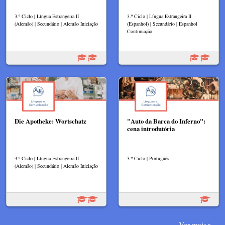
3.º Ciclo | Língua Estrangeira II
3.º Ciclo | Língua Estrangeira II
(Alemão) | Secundário | Alemão Iniciação
(Espanhol) | Secundário | Espanhol
Continuação
Die Apotheke: Wortschatz
"Auto da Barca do Inferno":
cena introdutória
3.º Ciclo | Língua Estrangeira II
3.º Ciclo | Português
(Alemão) | Secundário | Alemão Iniciação
Ver mais