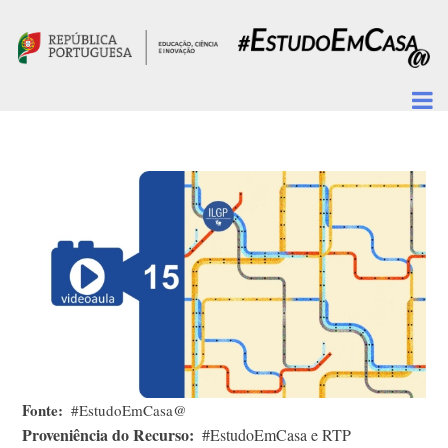
Passar para o conteúdo principal
Fonte
#EstudoEmCasa@
Proveniência do Recurso
#EstudoEmCasa e RTP