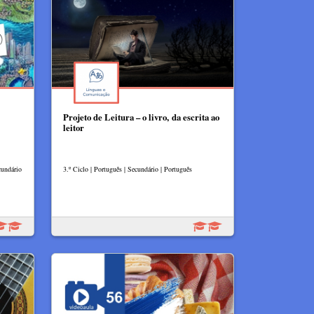
Projeto de Leitura – o livro, da escrita ao
leitor
cundário
3.º Ciclo | Português | Secundário | Português