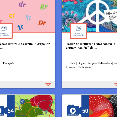
ção à leitura e à escrita - Grupo: br,
Taller de lectura: “Todos contra la
r,…
contaminación”, de…
o | Português
3.º Ciclo | Língua Estrangeira II (Espanhol) | Se
| Espanhol Continuação