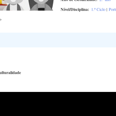
Nível/Disciplina
1.º Ciclo
|
Port
P
ulturalidade