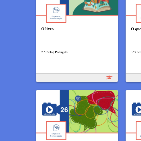
O livro
O que
2.º Ciclo | Português
3.º Cic