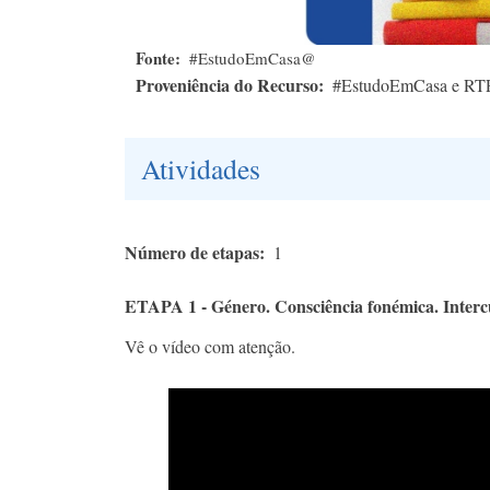
Fonte
#EstudoEmCasa@
Proveniência do Recurso
#EstudoEmCasa e RT
Atividades
Número de etapas
1
ETAPA 1 - Género. Consciência fonémica. Interc
Vê o vídeo com atenção.