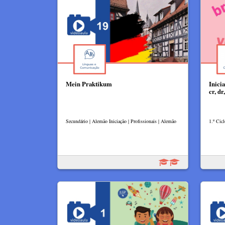
Mein Praktikum
Inicia
cr, d
Secundário | Alemão Iniciação | Profissionais | Alemão
1.º Cicl