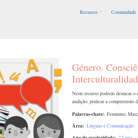
Recursos
Comunidade
Género. Consciê
Interculturalida
Neste recurso poderás destacar o 
audição; praticar a compreensão d
Palavras-chave
Feminino; Mascu
Área
Línguas e Comunicação
Ano de escolaridade
2.º ano