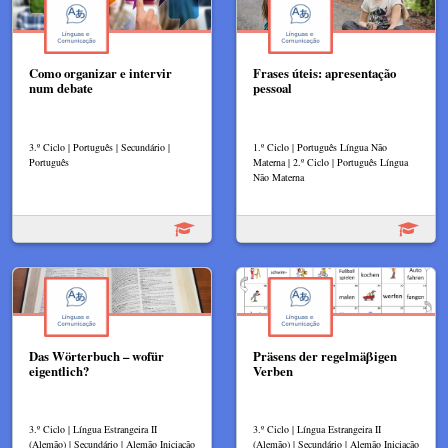
Como organizar e intervir
Frases úteis: apresentação
num debate
pessoal
3.º Ciclo | Português | Secundário |
1.º Ciclo | Português Língua Não
Português
Materna | 2.º Ciclo | Português Língua
Não Materna
Das Wörterbuch – wofür
Präsens der regelmäβigen
eigentlich?
Verben
3.º Ciclo | Língua Estrangeira II
3.º Ciclo | Língua Estrangeira II
(Alemão) | Secundário | Alemão Iniciação
(Alemão) | Secundário | Alemão Iniciação