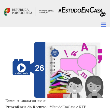
Passar para o conteúdo principal
Fonte
#EstudoEmCasa@
Proveniência do Recurso
#EstudoEmCasa e RTP