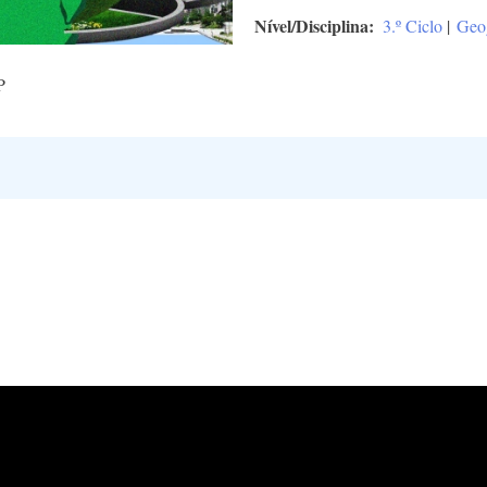
Nível/Disciplina
3.º Ciclo
|
Geog
P