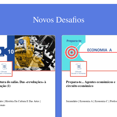
Novos Desafios
tura do salão. Das «revoluções» à
Prepara-te... Agentes económicos e
ução (1)
circuito económico
rio | História Da Cultura E Das Artes |
Secundário | Economia A | Economia C | Profiss
onais