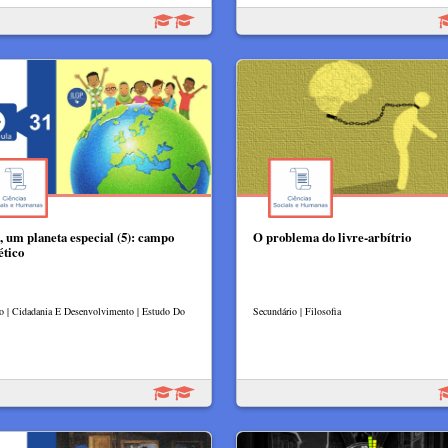
, um planeta especial (5): campo
O problema do livre-arbítrio
tico
lo | Cidadania E Desenvolvimento | Estudo Do
Secundário | Filosofia