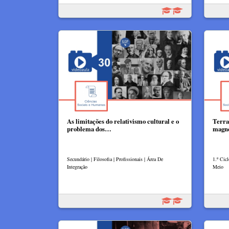
As limitações do relativismo cultural e o
Terra
problema dos…
magné
Secundário | Filosofia | Profissionais | Área De
1.º Cic
Integração
Meio