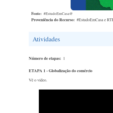
Fonte
#EstudoEmCasa@
Proveniência do Recurso
#EstudoEmCasa e RT
Atividades
Número de etapas
1
ETAPA 1 - Globalização do comércio
Vê o vídeo.