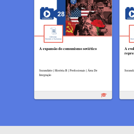
A expansão do comunismo soviético
A evo
repre
Secundário | História B | Profissionais | Área De
Secundá
Integração