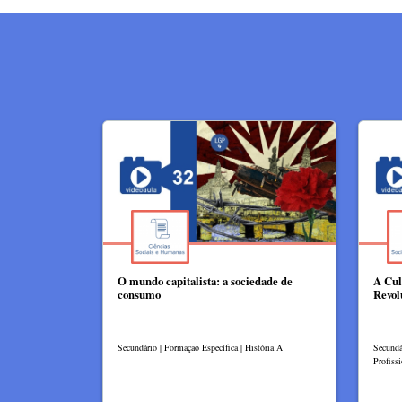
O mundo capitalista: a sociedade de
A Cul
consumo
Revol
Secundário | Formação Específica | História A
Secundá
Profissi