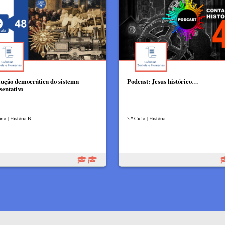
lução democrática do sistema
Podcast: Jesus histórico…
sentativo
rio | História B
3.º Ciclo | História