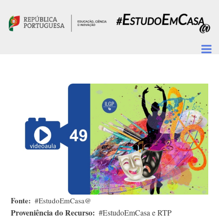
Passar para o conteúdo principal
Fonte
#EstudoEmCasa@
Proveniência do Recurso
#EstudoEmCasa e RTP