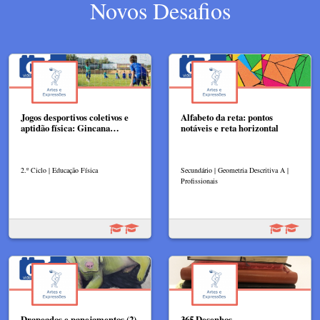
Novos Desafios
Jogos desportivos coletivos e
Alfabeto da reta: pontos
aptidão física: Gincana…
notáveis e reta horizontal
2.º Ciclo | Educação Física
Secundário | Geometria Descritiva A |
Profissionais
Drapeados e panejamentos (2)
365 Desenhos