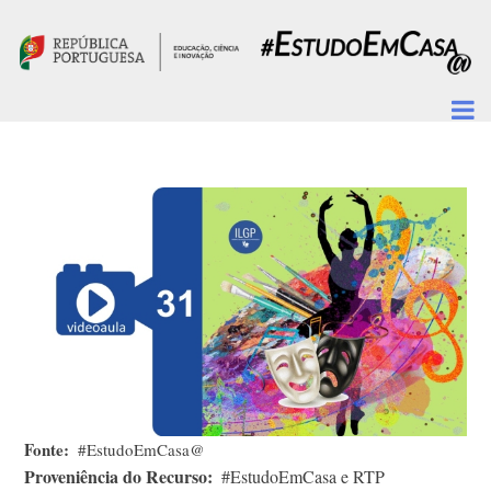
Passar para o conteúdo principal
Fonte
#EstudoEmCasa@
Proveniência do Recurso
#EstudoEmCasa e RTP