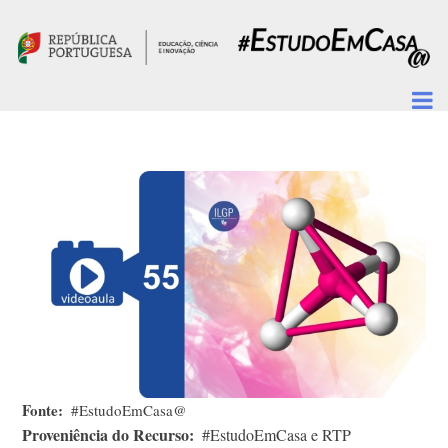
Passar para o conteúdo principal
Fonte
#EstudoEmCasa@
Proveniência do Recurso
#EstudoEmCasa e RTP