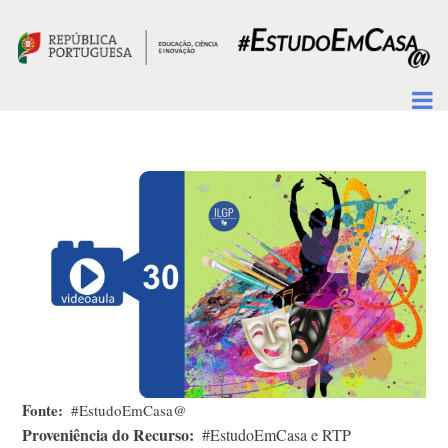
Passar para o conteúdo principal
Fonte
#EstudoEmCasa@
Proveniência do Recurso
#EstudoEmCasa e RTP