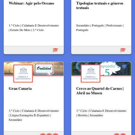
Webinar: Agir pelo Oceano
Tipologias textuais e géneros
textuais
1.º Ciclo | Cidadania E Desenvolvimento
Secundário | Português | Profissionais |
| Estudo Do Meio | 2.º Ciclo
Português
Gran Canaria
Cerco ao Quartel do Carmo |
Abril no Museu
3.º Ciclo | Cidadania E Desenvolvimento
3.º Ciclo | Cidadania E Desenvolvimento
| Língua Estrangeira II (Espanhol) |
| História | Secundário
Secundário