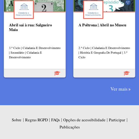
Abril sai à rua: Salgueiro
A Poltrona | Abril no Museu
Maia
3.º Ciclo | Cidadania E Desenvolvimento
2.º Ciclo | Cidadania E Desenvolvimento
| Secundário | Cidadania E
| História E Geografia De Portugal | 3.º
Desenvolvimento
Ciclo
Ver mais
|
|
|
|
|
Sobre
Regras RGPD
FAQs
Opções de acessibilidade
Participar
Publicações