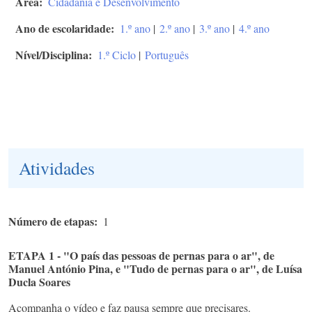
Área
Cidadania e Desenvolvimento
Ano de escolaridade
1.º ano
|
2.º ano
|
3.º ano
|
4.º ano
Nível/Disciplina
1.º Ciclo
|
Português
Atividades
Número de etapas
1
ETAPA 1 - "O país das pessoas de pernas para o ar", de
Manuel António Pina, e "Tudo de pernas para o ar", de Luísa
Ducla Soares
Acompanha o vídeo e faz pausa sempre que precisares.