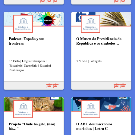
Podcast: España y sus
O Museu da Presidência da
fronteras
República e os símbolos…
3.º Ciclo | Língua Estrangeira II
3.º Ciclo | Português
(Espanhol) | Secundário | Espanhol
Continuação
Projeto "Onde há gato, (não)
O ABC dos micróbios
há…"
marinhos | Letra C