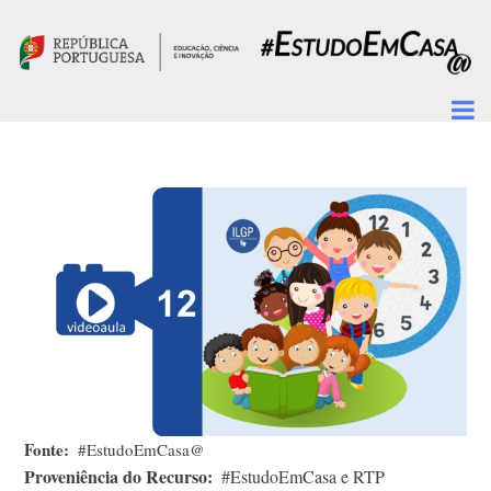
Passar para o conteúdo principal
Fonte
#EstudoEmCasa@
Proveniência do Recurso
#EstudoEmCasa e RTP