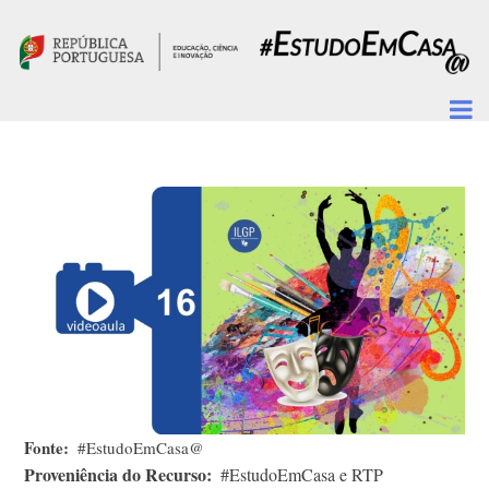
Passar para o conteúdo principal
Fonte
#EstudoEmCasa@
Proveniência do Recurso
#EstudoEmCasa e RTP