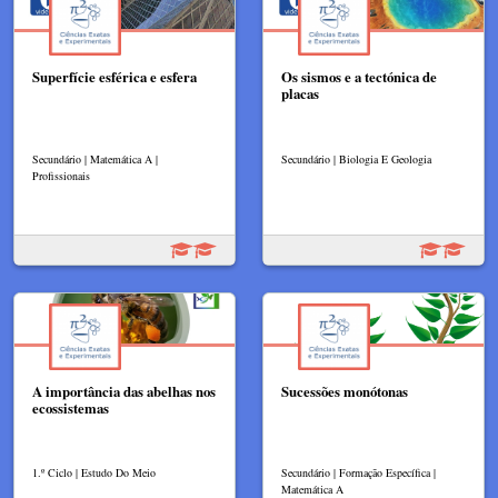
Superfície esférica e esfera
Os sismos e a tectónica de
placas
Secundário | Matemática A |
Secundário | Biologia E Geologia
Profissionais
A importância das abelhas nos
Sucessões monótonas
ecossistemas
1.º Ciclo | Estudo Do Meio
Secundário | Formação Específica |
Matemática A