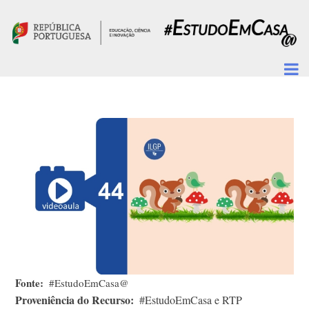
Passar para o conteúdo principal
Fonte
#EstudoEmCasa@
Proveniência do Recurso
#EstudoEmCasa e RTP