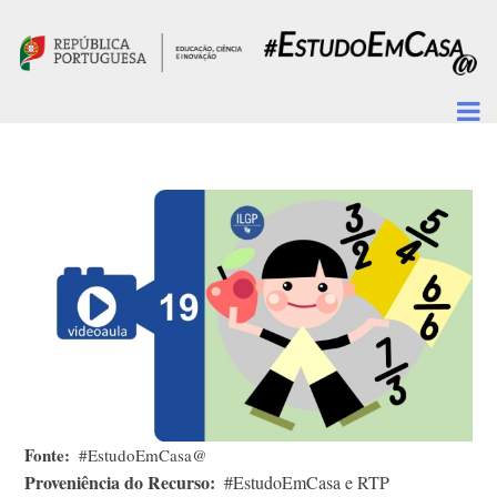
Passar para o conteúdo principal
Fonte
#EstudoEmCasa@
Proveniência do Recurso
#EstudoEmCasa e RTP