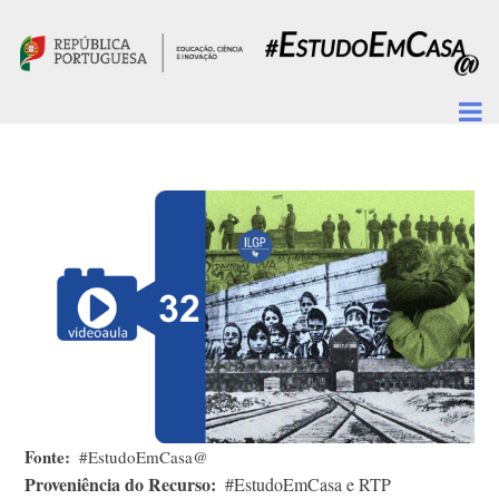
Passar para o conteúdo principal
Fonte
#EstudoEmCasa@
Proveniência do Recurso
#EstudoEmCasa e RTP