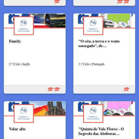
Family
"O céu, a terra e o vento
sossegado", de…
2.º Ciclo | Inglês
3.º Ciclo | Português
Volar alto
"Quinta de Vale Flores - O
Segredo das Abóboras…