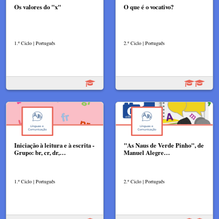
Os valores do "x"
O que é o vocativo?
1.º Ciclo | Português
2.º Ciclo | Português
Iniciação à leitura e à escrita -
"As Naus de Verde Pinho", de
Grupo: br, cr, dr,…
Manuel Alegre…
1.º Ciclo | Português
2.º Ciclo | Português