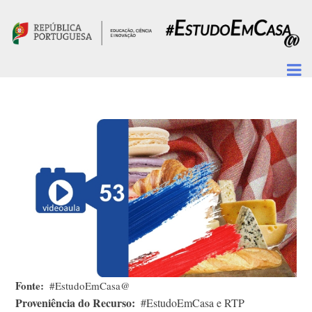
Passar para o conteúdo principal
Fonte
#EstudoEmCasa@
Proveniência do Recurso
#EstudoEmCasa e RTP