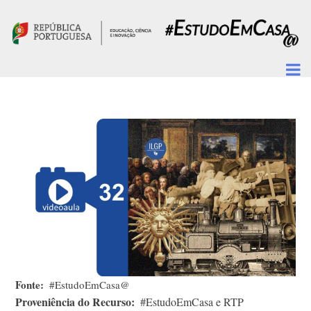
Passar para o conteúdo principal
Fonte
#EstudoEmCasa@
Proveniência do Recurso
#EstudoEmCasa e RTP