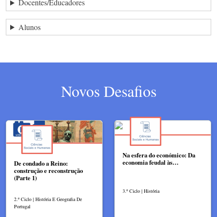
Docentes/Educadores
Alunos
Novos Desafios
Na esfera do económico: Da
economia feudal às…
De condado a Reino:
construção e reconstrução
(Parte 1)
3.º Ciclo | História
2.º Ciclo | História E Geografia De
Portugal