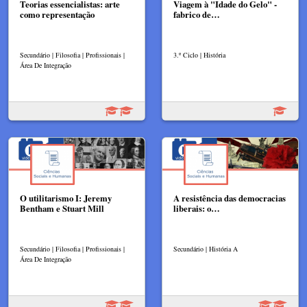
Teorias essencialistas: arte
Viagem à "Idade do Gelo" -
como representação
fabrico de…
Secundário | Filosofia | Profissionais |
3.º Ciclo | História
Área De Integração
O utilitarismo I: Jeremy
A resistência das democracias
Bentham e Stuart Mill
liberais: o…
Secundário | Filosofia | Profissionais |
Secundário | História A
Área De Integração