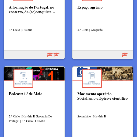
A formação de Portugal, no
Espaço agrário
contexto, da (re)conquista…
3.º Ciclo | História
3.º Ciclo | Geografia
Podcast: 1.º de Maio
Movimento operário.
Socialismo utópico e científico
2.º Ciclo | História E Geografia De
Secundário | História B
Portugal | 3.º Ciclo | História