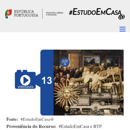
Passar para o conteúdo principal
Fonte
#EstudoEmCasa@
Proveniência do Recurso
#EstudoEmCasa e RTP