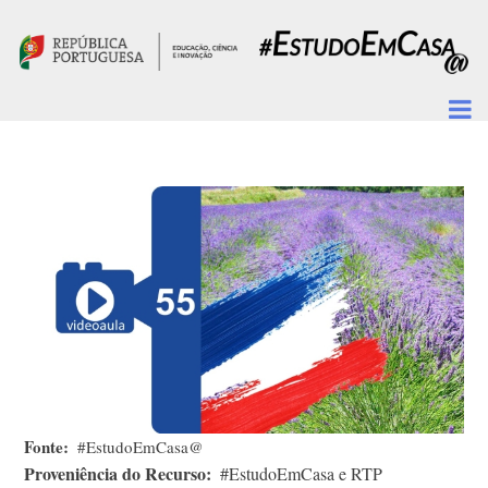
Passar para o conteúdo principal
Fonte
#EstudoEmCasa@
Proveniência do Recurso
#EstudoEmCasa e RTP