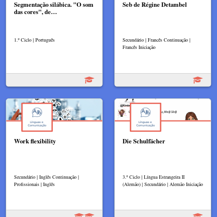
Segmentação silábica. "O som
Seb de Régine Detambel
das cores", de…
1.º Ciclo | Português
Secundário | Francês Continuação |
Francês Iniciação
Work flexibility
Die Schulfächer
Secundário | Inglês Continuação |
3.º Ciclo | Língua Estrangeira II
Profissionais | Inglês
(Alemão) | Secundário | Alemão Iniciação