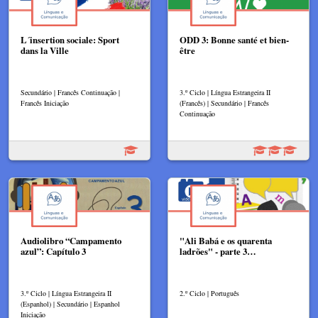
L´insertion sociale: Sport
ODD 3: Bonne santé et bien-
dans la Ville
être
Secundário | Francês Continuação |
3.º Ciclo | Língua Estrangeira II
Francês Iniciação
(Francês) | Secundário | Francês
Continuação
Audiolibro “Campamento
"Ali Babá e os quarenta
azul”: Capítulo 3
ladrões" - parte 3…
3.º Ciclo | Língua Estrangeira II
2.º Ciclo | Português
(Espanhol) | Secundário | Espanhol
Iniciação