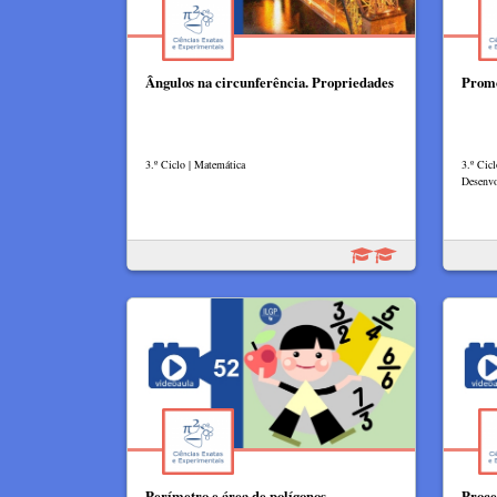
Ângulos na circunferência. Propriedades
Promo
3.º Ciclo | Matemática
3.º Cicl
Desenv
Perímetro e área de polígonos
Proce