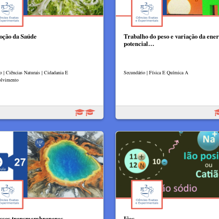
ção da Saúde
Trabalho do peso e variação da ener
potencial…
o | Ciências Naturais | Cidadania E
Secundário | Física E Química A
olvimento
ssos transmembranares
Iões