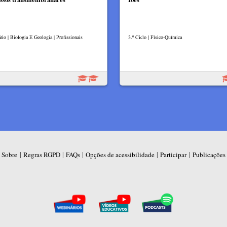
rio | Biologia E Geologia | Profissionais
3.º Ciclo | Físico-Química
|
|
|
|
|
Sobre
Regras RGPD
FAQs
Opções de acessibilidade
Participar
Publicações