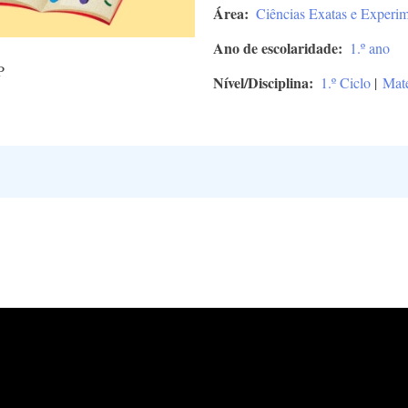
Área
Ciências Exatas e Experim
Ano de escolaridade
1.º ano
P
Nível/Disciplina
1.º Ciclo
|
Mat