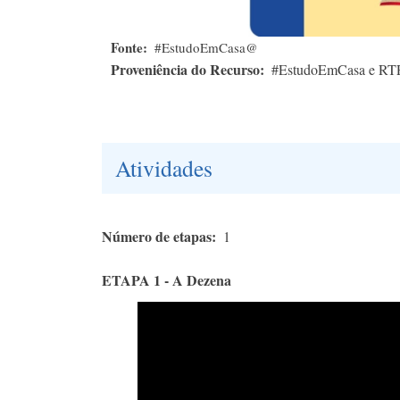
Fonte
#EstudoEmCasa@
Proveniência do Recurso
#EstudoEmCasa e RT
Atividades
Número de etapas
1
ETAPA 1 - A Dezena