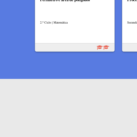
2.º Ciclo | Matemática
Secundá