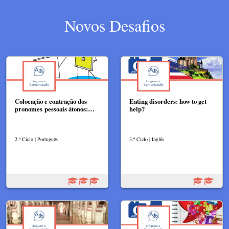
Novos Desafios
Colocação e contração dos
Eating disorders: how to get
pronomes pessoais átonos:…
help?
2.º Ciclo | Português
3.º Ciclo | Inglês