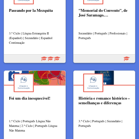
Paseando por la Mezquita
"Memorial do Convento", de
José Saramago.…
3.º Ciclo | Língua Estrangeira II
Secundário | Português | Profissionais |
(Espanhol) | Secundário | Espanhol
Português
Continuação
Foi um dia inesquecível!
História e romance histórico –
semelhanças e diferenças
1.º Ciclo | Português Língua Não
3.º Ciclo | Português | Secundário |
Materna | 2.º Ciclo | Português Língua
Português
Não Materna