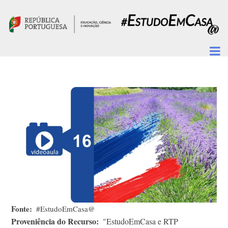
Passar para o conteúdo principal
Fonte
#EstudoEmCasa@
Proveniência do Recurso
"EstudoEmCasa e RTP