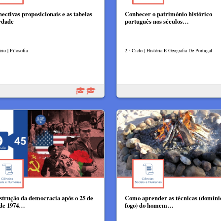
nectivas proposicionais e as tabelas
Conhecer o património histórico
rdade
português nos séculos…
io | Filosofia
2.º Ciclo | História E Geografia De Portugal
strução da democracia após o 25 de
Como aprender as técnicas (domíni
 de 1974…
fogo) do homem…