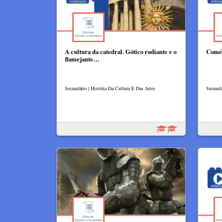
A cultura da catedral. Gótico radiante e o
Comér
flamejante…
Secundário | História Da Cultura E Das Artes
Secundá