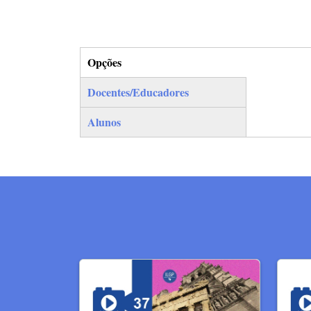
Opções
(separador ativo)
Docentes/Educadores
Alunos