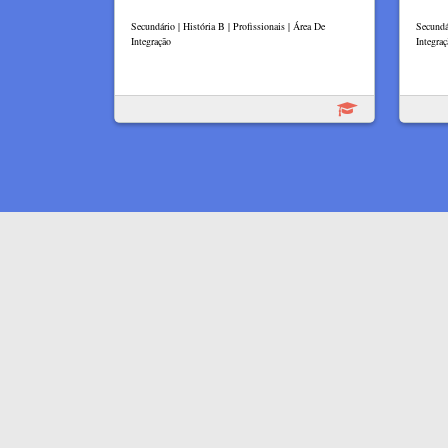
Secundário | História B | Profissionais | Área De
Secundár
Integração
Integraç