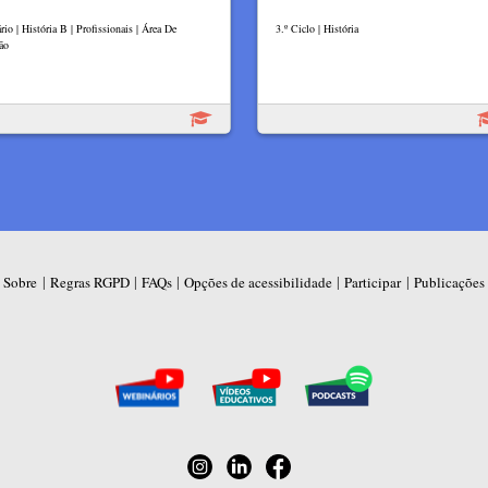
io | História B | Profissionais | Área De
3.º Ciclo | História
ão
|
|
|
|
|
Sobre
Regras RGPD
FAQs
Opções de acessibilidade
Participar
Publicações