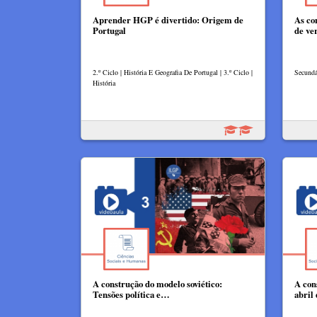
Aprender HGP é divertido: Origem de
As co
Portugal
de ve
2.º Ciclo | História E Geografia De Portugal | 3.º Ciclo |
Secundár
História
A construção do modelo soviético:
A con
Tensões política e…
abril