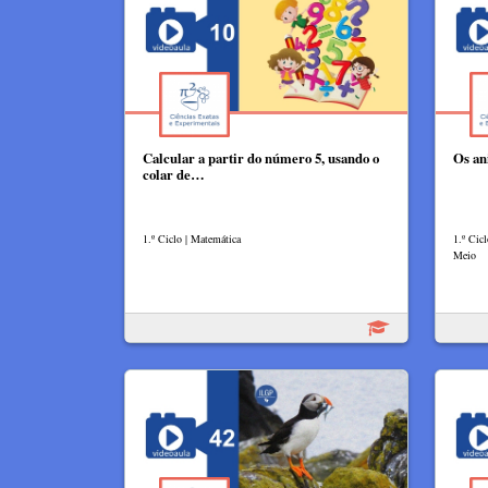
Calcular a partir do número 5, usando o
Os an
colar de…
1.º Ciclo | Matemática
1.º Cic
Meio