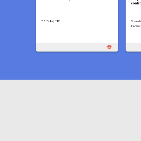
conti
2.º Ciclo | TIC
Secundá
Continu