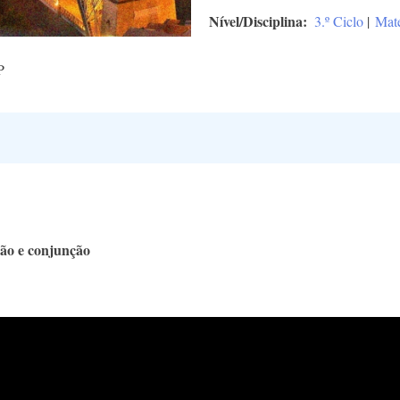
Nível/Disciplina
3.º Ciclo
|
Mat
P
ção e conjunção