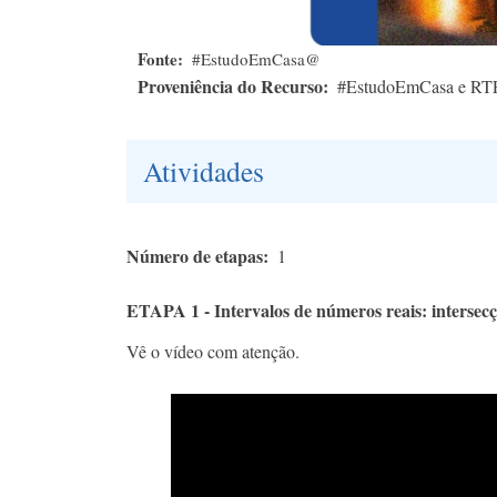
Fonte
#EstudoEmCasa@
Proveniência do Recurso
#EstudoEmCasa e RT
Atividades
Número de etapas
1
ETAPA 1 - Intervalos de números reais: intersec
Vê o vídeo com atenção.