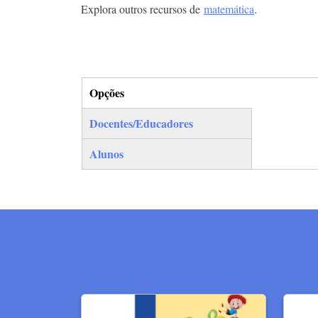
Explora outros recursos de
matemática
.
Opções
(separador ativo)
Docentes/Educadores
Alunos