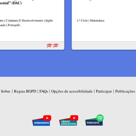
nental” (DAC)
rio | Cidadania E Desenvolvimento | Inglês
1.º Ciclo | Matemática
ação | Português
|
|
|
|
|
Sobre
Regras RGPD
FAQs
Opções de acessibilidade
Participar
Publicações