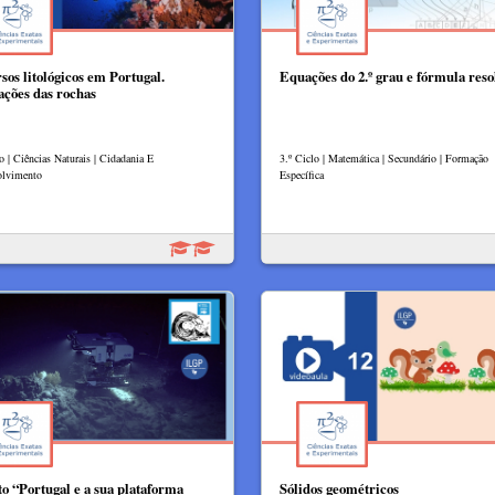
sos litológicos em Portugal.
Equações do 2.º grau e fórmula reso
ações das rochas
o | Ciências Naturais | Cidadania E
3.º Ciclo | Matemática | Secundário | Formação
olvimento
Específica
to “Portugal e a sua plataforma
Sólidos geométricos