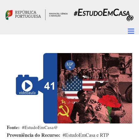
Passar para o conteúdo principal
Fonte
#EstudoEmCasa@
Proveniência do Recurso
#EstudoEmCasa e RTP