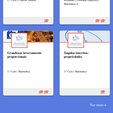
2.º Ciclo | Ciências Naturais
Secundário | Formação Específica |
Matemática A
Grandezas inversamente
Ângulos inscritos:
proporcionais
propriedades
3.º Ciclo | Matemática
3.º Ciclo | Matemática
Ver mais