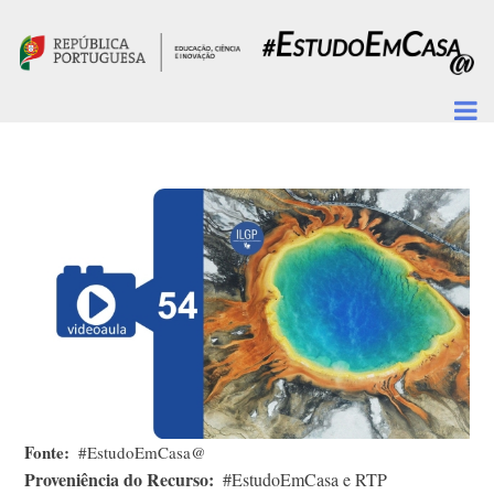
Passar para o conteúdo principal
Fonte
#EstudoEmCasa@
Proveniência do Recurso
#EstudoEmCasa e RTP