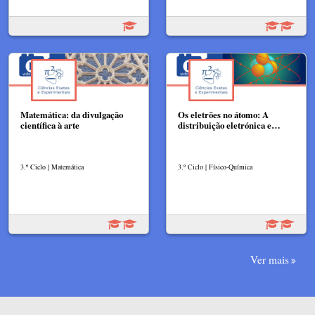
Matemática: da divulgação
Os eletrões no átomo: A
científica à arte
distribuição eletrónica e…
3.º Ciclo | Matemática
3.º Ciclo | Físico-Química
Ver mais