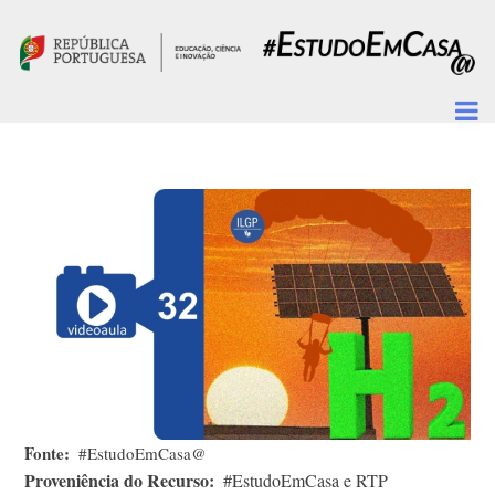
Passar para o conteúdo principal
Fonte
#EstudoEmCasa@
Proveniência do Recurso
#EstudoEmCasa e RTP