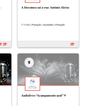
á
A literatura sai à rua: António Aleixo
3.º Ciclo | Português | Secundário | Português
Audiolivro “Acampamento azul” 9