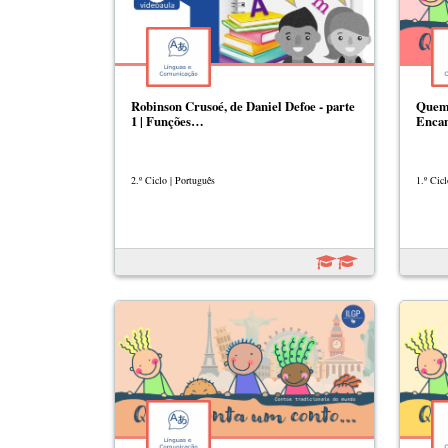
Robinson Crusoé, de Daniel Defoe - parte
Quem 
1 | Funções…
Encan
2.º Ciclo | Português
1.º Cicl