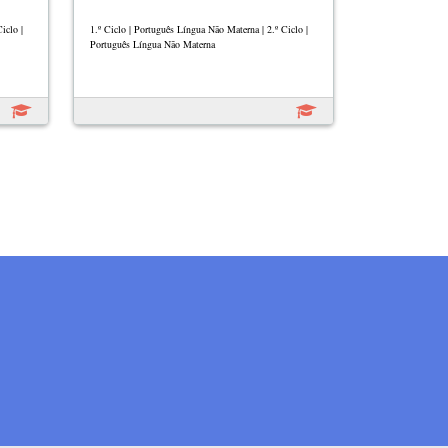
iclo |
1.º Ciclo | Português Língua Não Materna | 2.º Ciclo |
Português Língua Não Materna