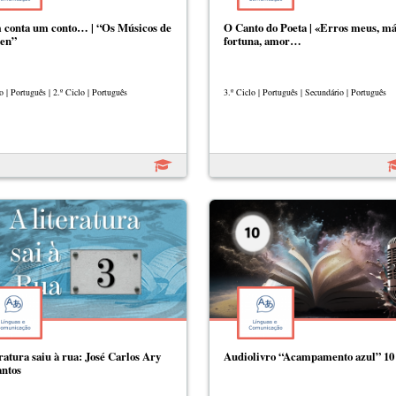
conta um conto… | “Os Músicos de
O Canto do Poeta | «Erros meus, m
en”
fortuna, amor…
o | Português | 2.º Ciclo | Português
3.º Ciclo | Português | Secundário | Português
eratura saiu à rua: José Carlos Ary
Audiolivro “Acampamento azul” 10
antos