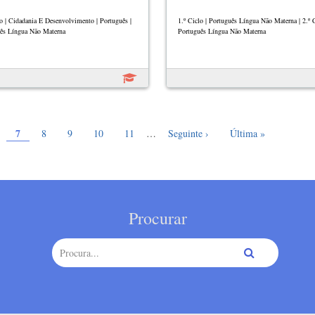
lo | Cidadania E Desenvolvimento | Português |
1.º Ciclo | Português Língua Não Materna | 2.º C
ês Língua Não Materna
Português Língua Não Materna
Página atual
ge
7
Page
Page
Page
Page
Próxima página
Última página
8
9
10
11
…
Seguinte ›
Última »
Procurar