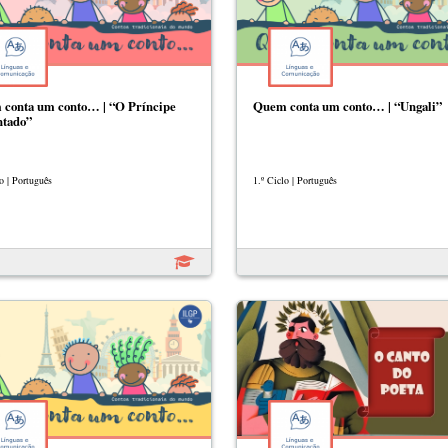
conta um conto… | “O Príncipe
Quem conta um conto… | “Ungali”
tado”
o | Português
1.º Ciclo | Português