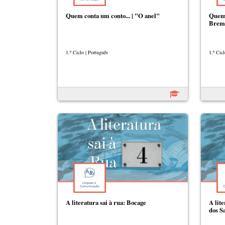
Quem conta um conto... | "O anel"
Quem 
Brem
1.º Ciclo | Português
1.º Cicl
A literatura sai à rua: Bocage
A lit
dos S