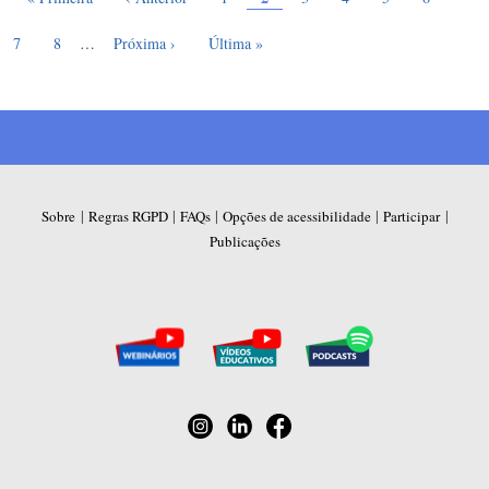
Page
Próxima página
Última página
7
8
…
Próxima ›
Última »
|
|
|
|
|
Sobre
Regras RGPD
FAQs
Opções de acessibilidade
Participar
Publicações