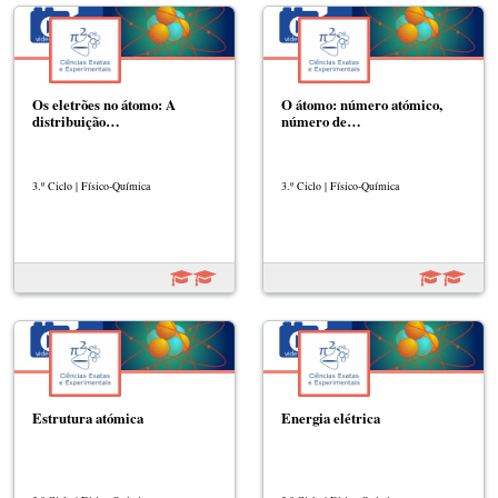
Os eletrões no átomo: A
O átomo: número atómico,
distribuição…
número de…
3.º Ciclo | Físico-Química
3.º Ciclo | Físico-Química
Estrutura atómica
Energia elétrica