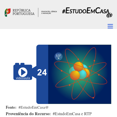
Passar para o conteúdo principal
Fonte
#EstudoEmCasa@
Proveniência do Recurso
#EstudoEmCasa e RTP