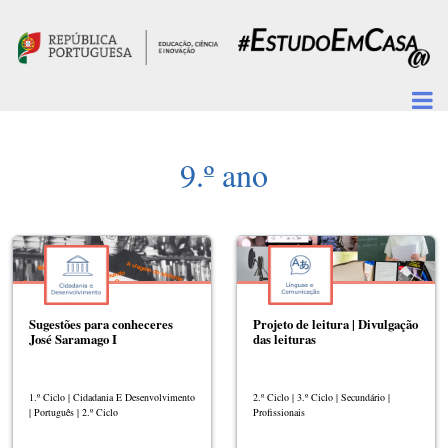
Passar para o conteúdo principal
9.º ano
Sugestões para conheceres
Projeto de leitura | Divulgação
José Saramago I
das leituras
1.º Ciclo | Cidadania E Desenvolvimento
2.º Ciclo | 3.º Ciclo | Secundário |
| Português | 2.º Ciclo
Profissionais